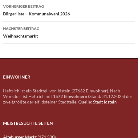
Beitragsnavigation
VORHERIGER BEITRAG
Bürgerliste – Kommunalwahl 2026
NÄCHSTER BEITRAG
Weihnachtsmarkt
EINWOHNER
Heftrich ist ein Stadtteil von Idstein (27632 Einwohner). Nach
Wörsdorf ist Heftrich mit
1572 Einwohnern
(Stand: 31.12.2025) der
zweitgrößte der elf Idsteiner Stadtteile.
Quelle:
Stadt Idstein
MEISTBESUCHTE SEITEN
Alteburger Markt (171.500)