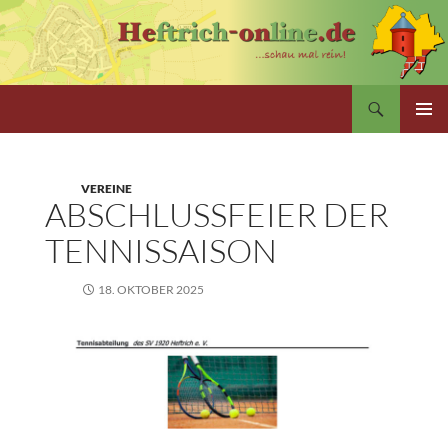
Zum
Inhalt
springen
Suchen
PRIMÄR
MENÜ
VEREINE
ABSCHLUSSFEIER DER
TENNISSAISON
18. OKTOBER 2025