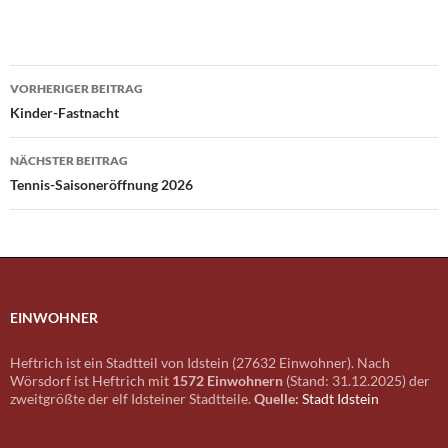
Beitragsnavigation
VORHERIGER BEITRAG
Kinder-Fastnacht
NÄCHSTER BEITRAG
Tennis-Saisoneröffnung 2026
EINWOHNER
Heftrich ist ein Stadtteil von Idstein (27632 Einwohner). Nach
Wörsdorf ist Heftrich mit
1572 Einwohnern
(Stand: 31.12.2025) der
zweitgrößte der elf Idsteiner Stadtteile.
Quelle:
Stadt Idstein