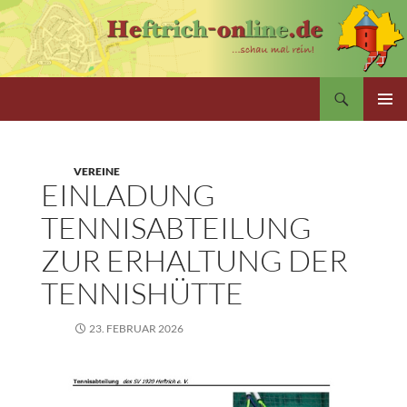
Zum
Inhalt
springen
Suchen
PRIMÄR
MENÜ
VEREINE
EINLADUNG
TENNISABTEILUNG
ZUR ERHALTUNG DER
TENNISHÜTTE
23. FEBRUAR 2026