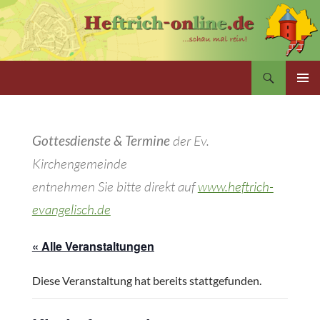
Zum
Inhalt
springen
Suchen
PRIMÄR
MENÜ
Gottesdienste & Termine
der Ev.
Kirchengemeinde
entnehmen Sie bitte direkt auf
www.heftrich-
evangelisch.de
« Alle Veranstaltungen
Diese Veranstaltung hat bereits stattgefunden.