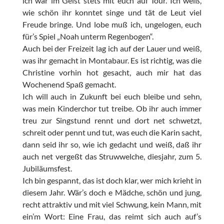
ich war im Geist stets mit euch auf Tour. Ich weiß,
wie schön ihr konntet singe und tät de Leut viel
Freude bringe. Und lobe muß ich, ungelogen, euch
für’s Spiel „Noah unterm Regenbogen“.
Auch bei der Freizeit lag ich auf der Lauer und weiß,
was ihr gemacht in Montabaur. Es ist richtig, was die
Christine vorhin hot gesacht, auch mir hat das
Wochenend Spaß gemacht.
Ich will auch in Zukunft bei euch bleibe und sehn,
was mein Kinderchor tut treibe. Ob ihr auch immer
treu zur Singstund rennt und dort net schwetzt,
schreit oder pennt und tut, was euch die Karin sacht,
dann seid ihr so, wie ich gedacht und weiß, daß ihr
auch net vergeßt das Struwwelche, diesjahr, zum 5.
Jubiläumsfest.
Ich bin gespannt, das ist doch klar, wer mich krieht in
diesem Jahr. Wär’s doch e Mädche, schön und jung,
recht attraktiv und mit viel Schwung, kein Mann, mit
ein’m Wort: Eine Frau, das reimt sich auch auf’s