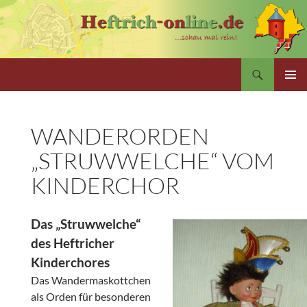
Zum
Inhalt
springen
Suchen
PRIMÄR
MENÜ
WANDERORDEN
„STRUWWELCHE“ VOM
KINDERCHOR
Das „Struwwelche“
des Heftricher
Kinderchores
Das Wandermaskottchen
als Orden für besonderen