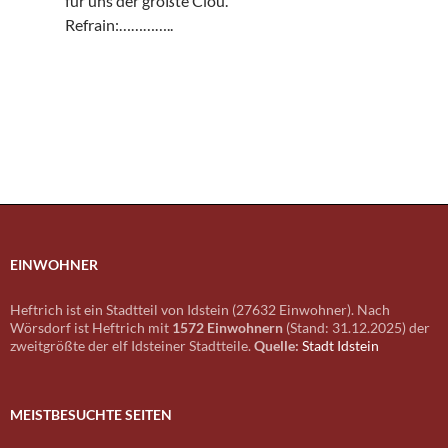
für uns der größte Clou.
Refrain:…………..
EINWOHNER
Heftrich ist ein Stadtteil von Idstein (27632 Einwohner). Nach
Wörsdorf ist Heftrich mit
1572 Einwohnern
(Stand: 31.12.2025) der
zweitgrößte der elf Idsteiner Stadtteile.
Quelle:
Stadt Idstein
MEISTBESUCHTE SEITEN