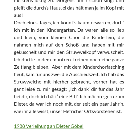
meistens lustig zu. Morgens um 7 schon singt und
pfeift die durch’s Haus, ei das hält man ja im Kopf mit
aus!
Doch eines Tages, ich könnt’s kaum erwarten, durft’
ich mit in den Kindergarten. Da waren alle so lieb
und klein, vom kleinen Chor die Kinderlein, die
nahmen mich auf den Schoß und haben mit mir
gekuschelt und mir den Struwwelkopf verwuschelt.
Ich durfte in dem muntren Treiben noch eine ganze
Zeitlang bleiben. Aber mit dem Kinderchorfasching
heut, kam für uns zwei die Abschiedszeit. Ich hab das
Struwwelche mit hierher gebracht, vorher hat es
ganz leise‘ zu mir gesagt: „Ich dank‘ dir für das Jahr
bei dir, doch ich hätt‘ eine Bitt‘. Ich möchte gern zum
Dieter, da war ich noch mit, der seit ein paar Jahr’n,
wie ihr alle wisst, unser Hefricher Ortsvorsteher ist.
1988 Verleihung an Dieter Göbel