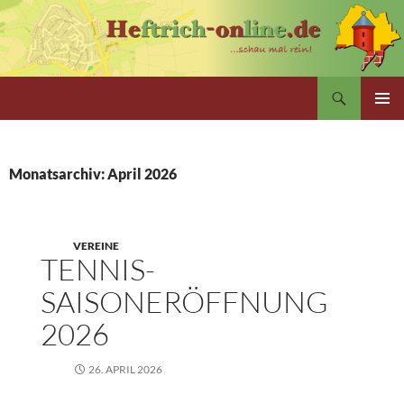
Zum
Inhalt
springen
Suchen
PRIMÄR
MENÜ
Monatsarchiv: April 2026
VEREINE
TENNIS-
SAISONERÖFFNUNG
2026
26. APRIL 2026