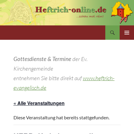
Zum
Inhalt
springen
Suchen
PRIMÄR
MENÜ
Gottesdienste & Termine
der Ev.
Kirchengemeinde
entnehmen Sie bitte direkt auf
www.heftrich-
evangelisch.de
« Alle Veranstaltungen
Diese Veranstaltung hat bereits stattgefunden.