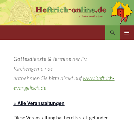
Zum
Inhalt
springen
Suchen
PRIMÄR
MENÜ
Gottesdienste & Termine
der Ev.
Kirchengemeinde
entnehmen Sie bitte direkt auf
www.heftrich-
evangelisch.de
« Alle Veranstaltungen
Diese Veranstaltung hat bereits stattgefunden.