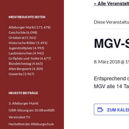
« Alle Veransta
MEISTBESUCHTE SEITEN
Diese Veranstaltu
Alteburger Markt (171.478)
Geschichte (6.098)
MGV-
Ortsbeirat (5.561)
Historische Bilder (5.491)
Jugendzeltplatz (4.993)
Laubmännchen (4.942)
Grillplatz und -hütte (4.677)
8. März 2018 @ 1
Bündelchestag (4.665)
Altes Bergwerk (4.309)
Gewerbe (3.967)
Entsprechend d
MGV alle 14 T
NEUESTE BEITRÄGE
3. Alteburger Markt
ZUM KALE
OBR-Sitzung am 10.08 entfällt
Vereinsfest TV
Herbstfest der Alteburgschule