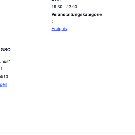
19:30 - 22:00
Veranstaltungskategorie
:
Ereignis
NGSO
unus“
 1
5510
igen