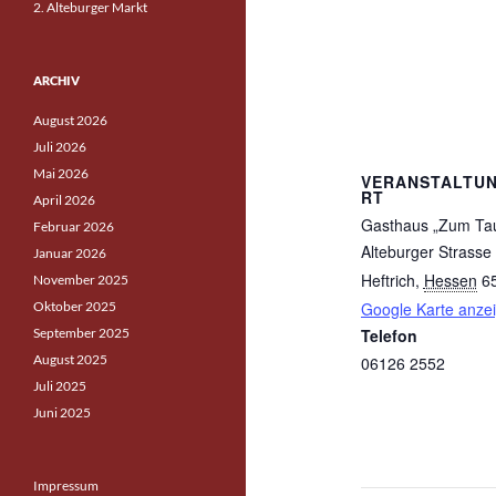
2. Alteburger Markt
ARCHIV
August 2026
Juli 2026
Mai 2026
VERANSTALTU
RT
April 2026
Gasthaus „Zum Ta
Februar 2026
Alteburger Strasse
Januar 2026
Heftrich
,
Hessen
6
November 2025
Oktober 2025
Google Karte anze
September 2025
Telefon
August 2025
06126 2552
Juli 2025
Juni 2025
Impressum