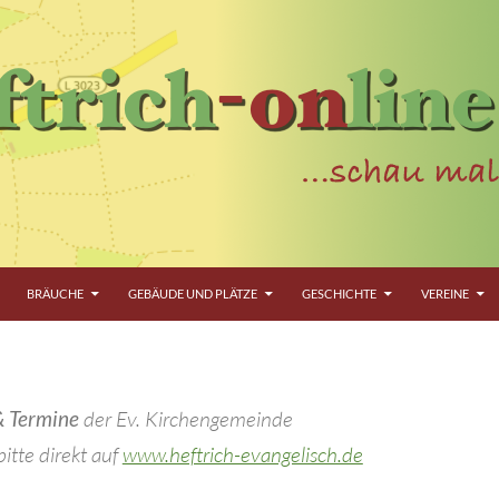
BRÄUCHE
GEBÄUDE UND PLÄTZE
GESCHICHTE
VEREINE
& Termine
der Ev. Kirchengemeinde
itte direkt auf
www.heftrich-evangelisch.de