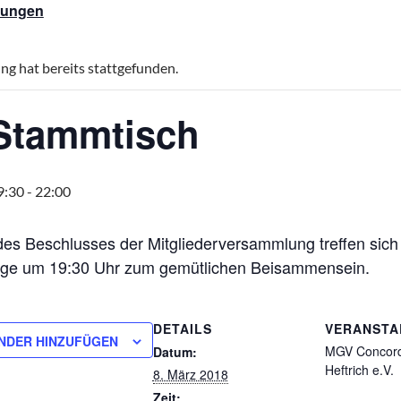
ltungen
ng hat bereits stattgefunden.
Stammtisch
9:30
-
22:00
es Beschlusses der Mitgliederversammlung treffen sich d
age um 19:30 Uhr zum gemütlichen Beisammensein.
DETAILS
VERANSTA
NDER HINZUFÜGEN
MGV Concord
Datum:
Heftrich e.V.
8. März 2018
Zeit: