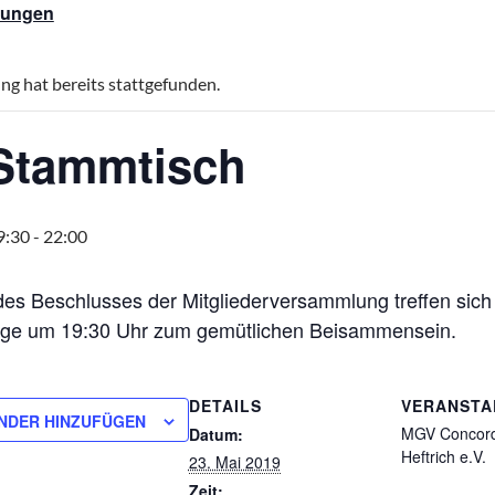
ltungen
ng hat bereits stattgefunden.
Stammtisch
9:30
-
22:00
es Beschlusses der Mitgliederversammlung treffen sich d
age um 19:30 Uhr zum gemütlichen Beisammensein.
DETAILS
VERANSTA
NDER HINZUFÜGEN
MGV Concord
Datum:
Heftrich e.V.
23. Mai 2019
Zeit: