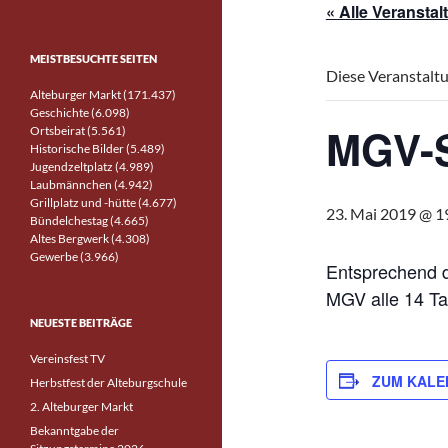
« Alle Veransta
MEISTBESUCHTE SEITEN
Diese Veranstaltu
Alteburger Markt (171.437)
Geschichte (6.098)
MGV-
Ortsbeirat (5.561)
Historische Bilder (5.489)
Jugendzeltplatz (4.989)
Laubmännchen (4.942)
Grillplatz und -hütte (4.677)
23. Mai 2019 @ 1
Bündelchestag (4.665)
Altes Bergwerk (4.308)
Gewerbe (3.966)
Entsprechend d
MGV alle 14 T
NEUESTE BEITRÄGE
Vereinsfest TV
ZUM KALE
Herbstfest der Alteburgschule
2. Alteburger Markt
Bekanntgabe der