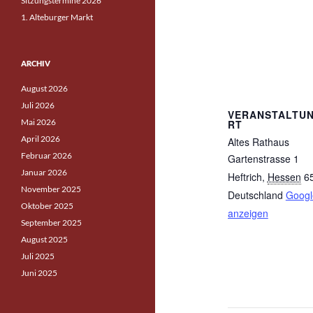
Sitzungstermine 2026
1. Alteburger Markt
ARCHIV
August 2026
Juli 2026
VERANSTALTU
Mai 2026
RT
April 2026
Altes Rathaus
Februar 2026
Gartenstrasse 1
Januar 2026
Heftrich
,
Hessen
6
November 2025
Deutschland
Googl
Oktober 2025
anzeigen
September 2025
August 2025
Juli 2025
Juni 2025