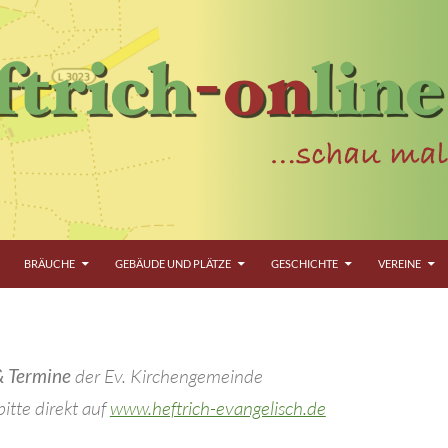
BRÄUCHE
GEBÄUDE UND PLÄTZE
GESCHICHTE
VEREINE
& Termine
der Ev. Kirchengemeinde
itte direkt auf
www.heftrich-evangelisch.de