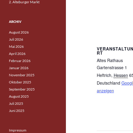
2. Alteburger Markt
ARCHIV
August 2026
Juli 2026
Mai 2026
VERANSTALTU
RT
April 2026
Altes Rathaus
Februar 2026
Gartenstrasse 1
Januar 2026
Heftrich
,
Hessen
6
November 2025
Oktober 2025
Deutschland
Googl
September 2025
anzeigen
August 2025
Juli 2025
Juni 2025
Impressum