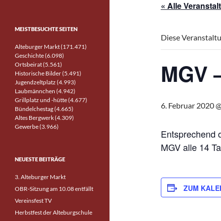
« Alle Veransta
MEISTBESUCHTE SEITEN
Diese Veranstaltu
Alteburger Markt (171.471)
Geschichte (6.098)
MGV –
Ortsbeirat (5.561)
Historische Bilder (5.491)
Jugendzeltplatz (4.993)
Laubmännchen (4.942)
Grillplatz und -hütte (4.677)
6. Februar 2020 
Bündelchestag (4.665)
Altes Bergwerk (4.309)
Gewerbe (3.966)
Entsprechend d
MGV alle 14 T
NEUESTE BEITRÄGE
3. Alteburger Markt
ZUM KALE
OBR-Sitzung am 10.08 entfällt
Vereinsfest TV
Herbstfest der Alteburgschule