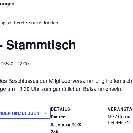
ltungen
ng hat bereits stattgefunden.
 Stammtisch
@ 19:30
-
22:00
es Beschlusses der Mitgliederversammlung treffen sich d
age um 19:30 Uhr zum gemütlichen Beisammensein.
DETAILS
VERANSTA
NDER HINZUFÜGEN
MGV Concord
Datum:
Heftrich e.V.
6. Februar 2020
Zeit: