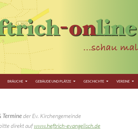
BRÄUCHE
GEBÄUDE UND PLÄTZE
GESCHICHTE
VEREINE
& Termine
der Ev. Kirchengemeinde
itte direkt auf
www.heftrich-evangelisch.de