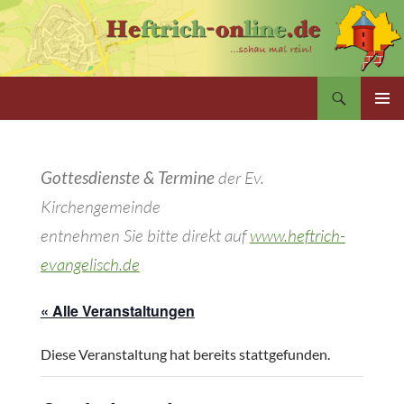
Zum
Inhalt
springen
Suchen
PRIMÄR
MENÜ
Gottesdienste & Termine
der Ev.
Kirchengemeinde
entnehmen Sie bitte direkt auf
www.heftrich-
evangelisch.de
« Alle Veranstaltungen
Diese Veranstaltung hat bereits stattgefunden.