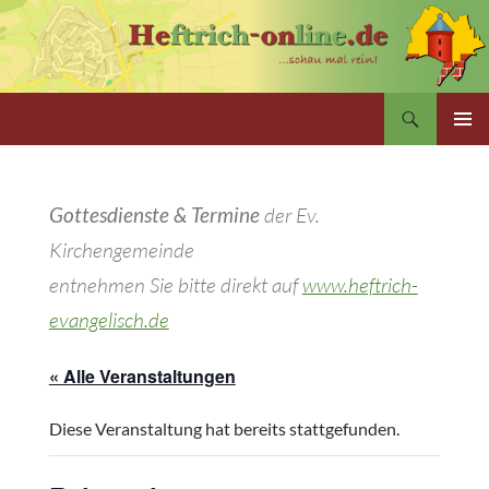
Zum
Inhalt
springen
Suchen
PRIMÄR
MENÜ
Gottesdienste & Termine
der Ev.
Kirchengemeinde
entnehmen Sie bitte direkt auf
www.heftrich-
evangelisch.de
« Alle Veranstaltungen
Diese Veranstaltung hat bereits stattgefunden.