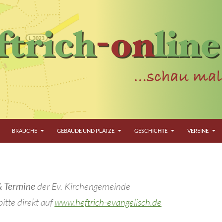
BRÄUCHE
GEBÄUDE UND PLÄTZE
GESCHICHTE
VEREINE
& Termine
der Ev. Kirchengemeinde
itte direkt auf
www.heftrich-evangelisch.de