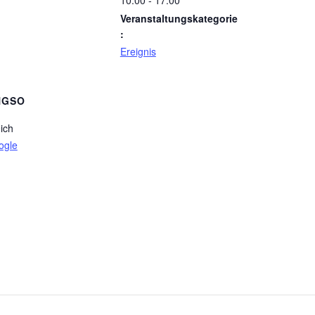
10:00 - 17:00
Veranstaltungskategorie
:
Ereignis
NGSO
ich
ogle