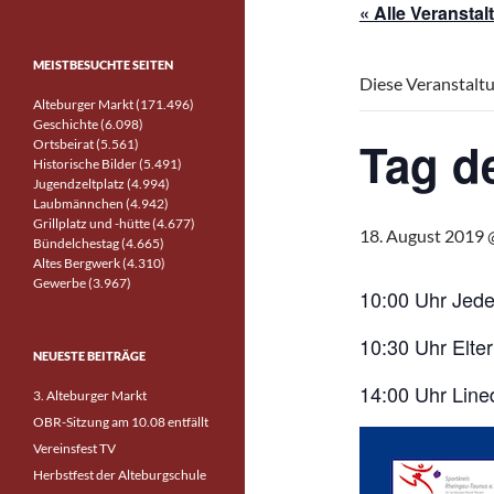
« Alle Veransta
MEISTBESUCHTE SEITEN
Diese Veranstaltu
Alteburger Markt (171.496)
Geschichte (6.098)
Tag d
Ortsbeirat (5.561)
Historische Bilder (5.491)
Jugendzeltplatz (4.994)
Laubmännchen (4.942)
Grillplatz und -hütte (4.677)
18. August 2019 
Bündelchestag (4.665)
Altes Bergwerk (4.310)
Gewerbe (3.967)
10:00 Uhr Jede
10:30 Uhr Elte
NEUESTE BEITRÄGE
14:00 Uhr Lin
3. Alteburger Markt
OBR-Sitzung am 10.08 entfällt
Vereinsfest TV
Herbstfest der Alteburgschule