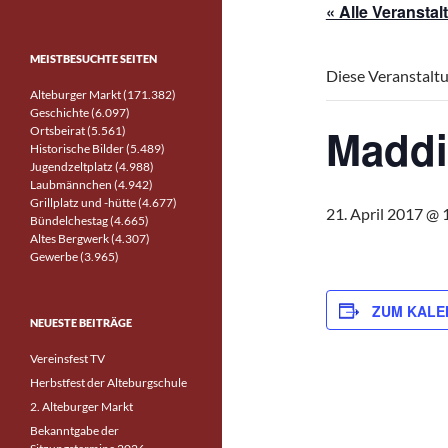
« Alle Veransta
MEISTBESUCHTE SEITEN
Diese Veranstaltu
Alteburger Markt (171.382)
Geschichte (6.097)
Maddi
Ortsbeirat (5.561)
Historische Bilder (5.489)
Jugendzeltplatz (4.988)
Laubmännchen (4.942)
Grillplatz und -hütte (4.677)
21. April 2017 @ 
Bündelchestag (4.665)
Altes Bergwerk (4.307)
Gewerbe (3.965)
ZUM KALE
NEUESTE BEITRÄGE
Vereinsfest TV
Herbstfest der Alteburgschule
2. Alteburger Markt
Bekanntgabe der