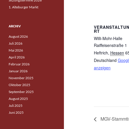
Sitzungstermine 2026
1. Alteburger Markt
ARCHIV
VERANSTALTU
RT
August 2026
Willi-Mohr-Halle
Juli 2026
Raiffeisenstraße 1
Mai 2026
Heftrich
,
Hessen
6
April 2026
Deutschland
Googl
Februar 2026
anzeigen
Januar 2026
November 2025
Oktober 2025
September 2025
August 2025
Juli 2025
Juni 2025
MGV-Stammti