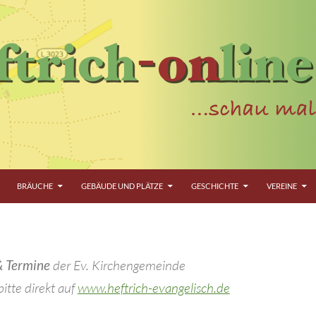
BRÄUCHE
GEBÄUDE UND PLÄTZE
GESCHICHTE
VEREINE
& Termine
der Ev. Kirchengemeinde
itte direkt auf
www.heftrich-evangelisch.de