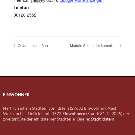
Heftrich
,
Hessen
65510
Google Karte anzeigen
Telefon
06126 2552
Ostereierschießen
Maddin Schneider kommt…..
EINWOHNER
Heftrich ist ein Stadtteil von Idstein (27632 Einwohner). Nach
Wörsdorf ist Heftrich mit
1572 Einwohnern
(Stand: 31.12.2025) der
zweitgrößte der elf Idsteiner Stadtteile.
Quelle:
Stadt Idstein