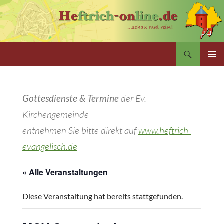
Zum
Inhalt
springen
Suchen
PRIMÄR
MENÜ
Gottesdienste & Termine
der Ev.
Kirchengemeinde
entnehmen Sie bitte direkt auf
www.heftrich-
evangelisch.de
« Alle Veranstaltungen
Diese Veranstaltung hat bereits stattgefunden.