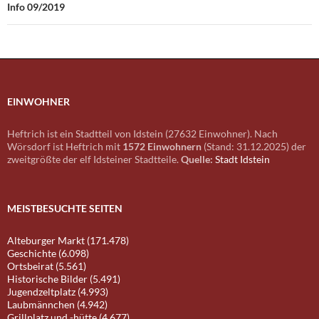
Info 09/2019
EINWOHNER
Heftrich ist ein Stadtteil von Idstein (27632 Einwohner). Nach
Wörsdorf ist Heftrich mit
1572 Einwohnern
(Stand: 31.12.2025) der
zweitgrößte der elf Idsteiner Stadtteile.
Quelle:
Stadt Idstein
MEISTBESUCHTE SEITEN
Alteburger Markt (171.478)
Geschichte (6.098)
Ortsbeirat (5.561)
Historische Bilder (5.491)
Jugendzeltplatz (4.993)
Laubmännchen (4.942)
Grillplatz und -hütte (4.677)