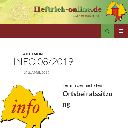
Zum
Inhalt
springen
Suchen
PRIMÄR
MENÜ
ALLGEMEIN
INFO 08/2019
2. APRIL 2019
Termin der nächsten
Ortsbeiratssitzu
ng