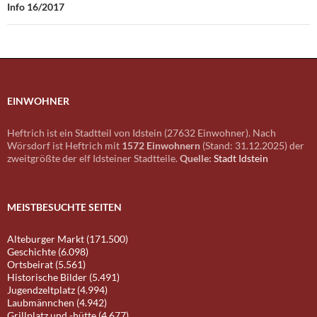
Info 16/2017
EINWOHNER
Heftrich ist ein Stadtteil von Idstein (27632 Einwohner). Nach
Wörsdorf ist Heftrich mit
1572 Einwohnern
(Stand: 31.12.2025) der
zweitgrößte der elf Idsteiner Stadtteile.
Quelle:
Stadt Idstein
MEISTBESUCHTE SEITEN
Alteburger Markt (171.500)
Geschichte (6.098)
Ortsbeirat (5.561)
Historische Bilder (5.491)
Jugendzeltplatz (4.994)
Laubmännchen (4.942)
Grillplatz und -hütte (4.677)