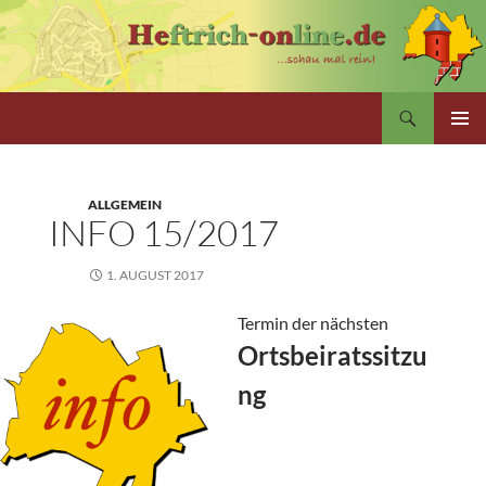
Zum
Inhalt
springen
Suchen
PRIMÄR
MENÜ
ALLGEMEIN
INFO 15/2017
1. AUGUST 2017
Termin der nächsten
Ortsbeiratssitzu
ng