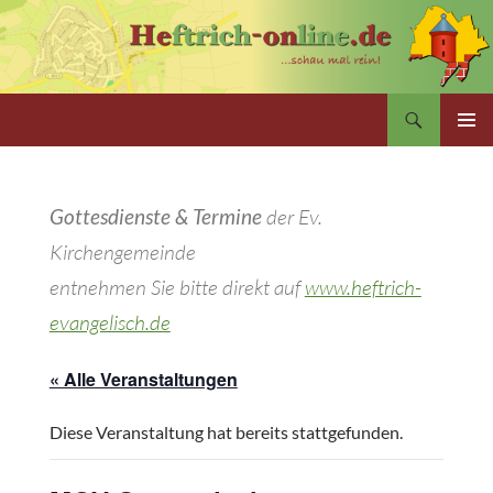
Zum
Inhalt
springen
Suchen
PRIMÄR
MENÜ
Gottesdienste & Termine
der Ev.
Kirchengemeinde
entnehmen Sie bitte direkt auf
www.heftrich-
evangelisch.de
« Alle Veranstaltungen
Diese Veranstaltung hat bereits stattgefunden.