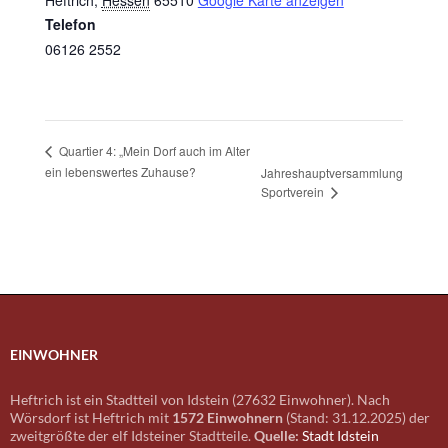
Heftrich
,
Hessen
65510
Google Karte anzeigen
Telefon
06126 2552
Quartier 4: „Mein Dorf auch im Alter
ein lebenswertes Zuhause?
Jahreshauptversammlung
Sportverein
EINWOHNER
Heftrich ist ein Stadtteil von Idstein (27632 Einwohner). Nach
Wörsdorf ist Heftrich mit
1572 Einwohnern
(Stand: 31.12.2025) der
zweitgrößte der elf Idsteiner Stadtteile.
Quelle:
Stadt Idstein