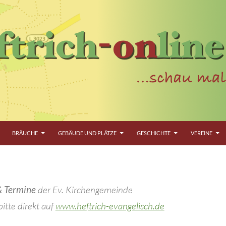
BRÄUCHE
GEBÄUDE UND PLÄTZE
GESCHICHTE
VEREINE
& Termine
der Ev. Kirchengemeinde
itte direkt auf
www.heftrich-evangelisch.de