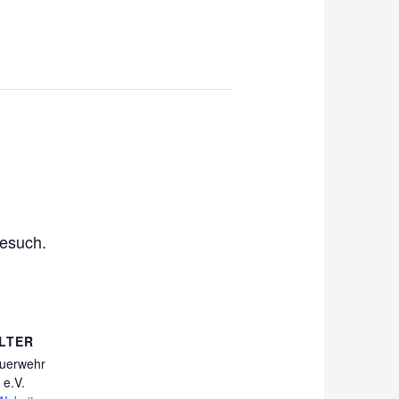
Besuch.
LTER
euerwehr
 e.V.