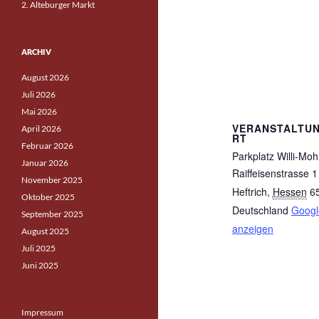
2. Alteburger Markt
ARCHIV
August 2026
Juli 2026
Mai 2026
VERANSTALTU
April 2026
RT
Februar 2026
Parkplatz Willi-Moh
Januar 2026
Raiffeisenstrasse 1
November 2025
Heftrich
,
Hessen
6
Oktober 2025
Deutschland
Googl
September 2025
anzeigen
August 2025
Juli 2025
Juni 2025
Impressum