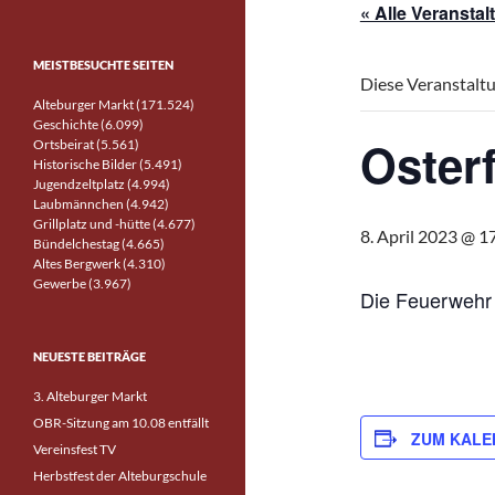
« Alle Veransta
MEISTBESUCHTE SEITEN
Diese Veranstaltu
Alteburger Markt (171.524)
Geschichte (6.099)
Oster
Ortsbeirat (5.561)
Historische Bilder (5.491)
Jugendzeltplatz (4.994)
Laubmännchen (4.942)
Grillplatz und -hütte (4.677)
8. April 2023 @ 1
Bündelchestag (4.665)
Altes Bergwerk (4.310)
Gewerbe (3.967)
Die Feuerwehr l
NEUESTE BEITRÄGE
3. Alteburger Markt
OBR-Sitzung am 10.08 entfällt
ZUM KALE
Vereinsfest TV
Herbstfest der Alteburgschule